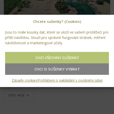
Chcete sušenky? (Cookies)
Jsou to mále kousky dat, které se uloží ve vašem prohlížeči pro
příští návštěvu. Slouží pro správné fungování stránek, měření
REALIZACE KOUPACÍHO JEZÍRKA V
návštěvnosti a marketingové účely.
LOMU
Další fáze u našich milých zákazníků v Lomu se pomalu blíží ke
CHCI VŠECHNY SUŠENKY
konci. Realizace koupacího jezírka je téměř hotová. Zbývá jen
dodělat sedáky a schody z garapy, pár drobných detailů a naši
CHCI SI SUŠENKY VYBRAT
zákazníci se můžou začít koupat. Pak už jen doděláme kout pro
Zásady cookies
Prohlášení o nakládání s osobními údaji
vířivku a zahrada bude hotová. To Vám…
ČÍST VÍCE