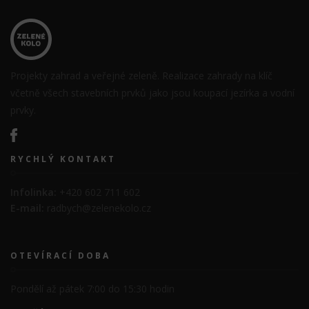
Projekty zahrad a veřejné zeleně. Realizace zahrady na klíč
včetně všech stavebních prvků jako jsou koupací jezírka a vodní
prvky.
RYCHLÝ KONTAKT
Infolinka:
+420 602 711 602
E-mail:
radbych@zelenekolo.cz
OTEVÍRACÍ DOBA
Pondělí až pátek 7:00 do 15:30 hodin