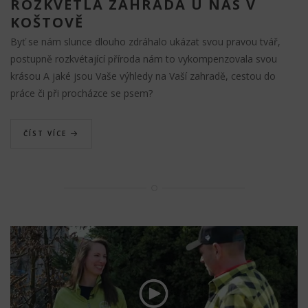
ROZKVETLÁ ZAHRADA U NÁS V
KOŠTOVĚ
Byť se nám slunce dlouho zdráhalo ukázat svou pravou tvář,
postupně rozkvétající příroda nám to vykompenzovala svou
krásou A jaké jsou Vaše výhledy na Vaší zahradě, cestou do
práce či při procházce se psem?
ČÍST VÍCE