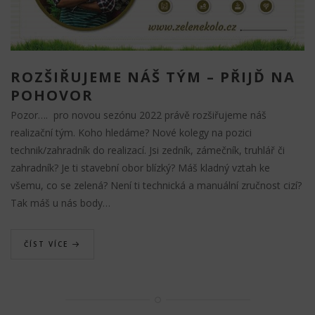
ROZŠIŘUJEME NÁŠ TÝM – PŘIJĎ NA
POHOVOR
Pozor…. pro novou sezónu 2022 právě rozšiřujeme náš
realizační tým. Koho hledáme? Nové kolegy na pozici
technik/zahradník do realizací. Jsi zedník, zámečník, truhlář či
zahradník? Je ti stavební obor blízký? Máš kladný vztah ke
všemu, co se zelená? Není ti technická a manuální zručnost cizí?
Tak máš u nás body…
ČÍST VÍCE