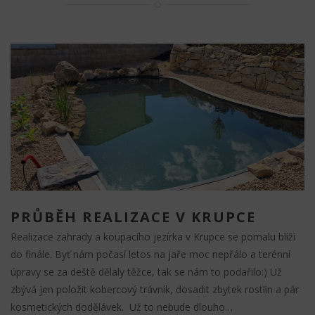
PRŮBĚH REALIZACE V KRUPCE
Realizace zahrady a koupacího jezírka v Krupce se pomalu blíží
do finále. Byť nám počasí letos na jaře moc nepřálo a terénní
úpravy se za deště dělaly těžce, tak se nám to podařilo:) Už
zbývá jen položit kobercový trávník, dosadit zbytek rostlin a pár
kosmetických dodělávek. Už to nebude dlouho…