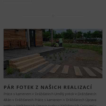
PÁR FOTEK Z NAŠICH REALIZACÍ
Práce s kamenem v Drážďanech Umělý potok v Drážďanech
Altán v Drážďanech Práce s kamenem v Drážďanech Úprava
svahu v Neštěmicích Úprava svahu v Neštěmicích Oplocení v