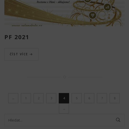
PF 2021
ČÍST VÍCE
←
1
2
3
4
5
6
7
8
→