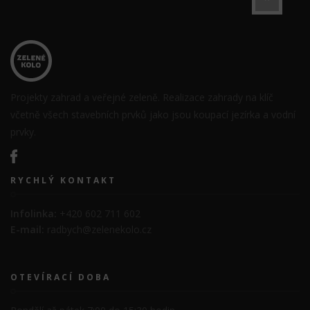
Projekty zahrad a veřejné zeleně. Realizace zahrady na klíč
včetně všech stavebních prvků jako jsou koupací jezírka a vodní
prvky.
RYCHLÝ KONTAKT
Infolinka:
+420 602 711 602
E-mail:
radbych@zelenekolo.cz
OTEVÍRACÍ DOBA