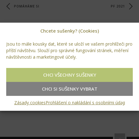
POMÁHÁME SI
PF 2021
RUBRIKY
Chcete sušenky? (Cookies)
Akce
Jsou to mále kousky dat, které se uloží ve vašem prohlížeči pro
příští návštěvu. Slouží pro správné fungování stránek, měření
Projekty
návštěvnosti a marketingové účely.
Referenční stavby
CHCI VŠECHNY SUŠENKY
Stavby
CHCI SI SUŠENKY VYBRAT
Zahrady
Zásady cookies
Prohlášení o nakládání s osobními údaji
Zeleň