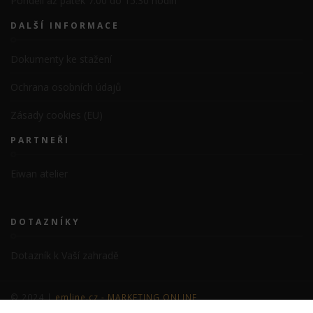
Pondělí až pátek 7:00 do 15:30 hodin
DALŠÍ INFORMACE
Dokumenty ke stažení
Ochrana osobních údajů
Zásady cookies (EU)
PARTNEŘI
Eiwan atelier
DOTAZNÍKY
Dotazník k Vaší zahradě
© 2024 |
emline.cz - MARKETING ONLINE