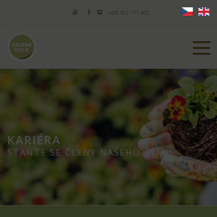
+420 602 711 602
KARIÉRA
STAŇTE SE ČLENY NAŠEHO TÝMU