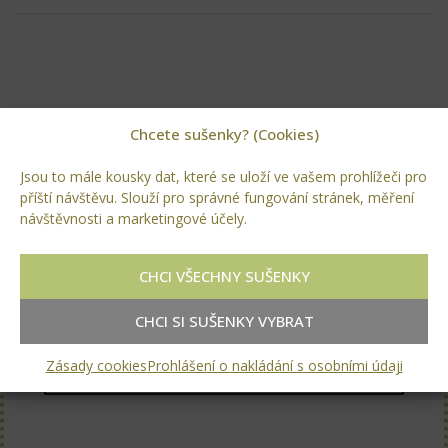
Chcete sušenky? (Cookies)
Jsou to mále kousky dat, které se uloží ve vašem prohlížeči pro
příští návštěvu. Slouží pro správné fungování stránek, měření
VOLNÉ POZICE
návštěvnosti a marketingové účely.
TECHNIK REALIZACÍ ZAHRAD – ŘEMESLNÍK,
CHCI VŠECHNY SUŠENKY
KTERÝ PROMĚŇUJE PROJEKT VE SKUTEČNOST
CHCI SI SUŠENKY VYBRAT
PRAVÁ RUKA PRO FINANCE A
Zásady cookies
Prohlášení o nakládání s osobními údaji
ADMINISTRATIVU