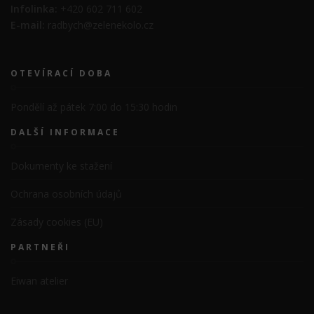
Infolinka:
+420 602 711 602
E-mail:
radbych@zelenekolo.cz
OTEVÍRACÍ DOBA
Pondělí až pátek 7:00 do 15:30 hodin
DALŠÍ INFORMACE
Dokumenty ke stažení
Ochrana osobních údajů
Zásady cookies (EU)
PARTNEŘI
Eiwan atelier