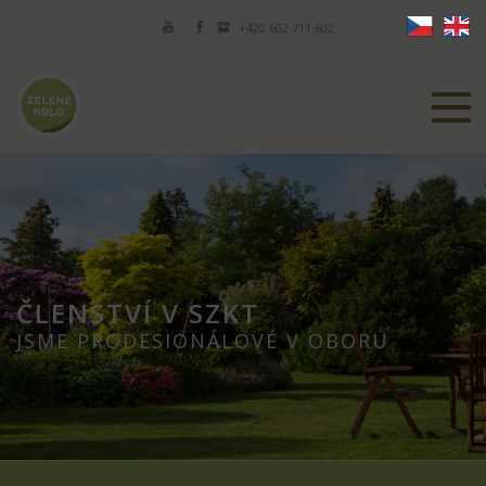
+420 602 711 602
ČLENSTVÍ V SZKT
JSME PRODESIONÁLOVÉ V OBORU