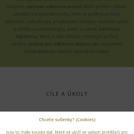
prostoru;
zvyšovat odbornou úroveň
dílčích profesí v oblasti
zahradní a krajinářské tvorby, které se podílejí na řízení,
plánování, rozhodování, projektování, realizaci, následné správě
a údržbě a ochraně krajiny, parků a zahrad;
ovlivňovat
legislativu
, která se týká činnosti zmíněných profesí;
vytvářet
prostor pro odbornou diskusi
jako nezbytného
předpokladu pro hledání optimálních řešení.
CÍLE A ÚKOLY
popularizovat
problematiku zeleně v sídlech a v krajině,
Chcete sušenky? (Cookies)
zejména jejího významu jako podstatné složky zdravého
životního prostředí
Jsou to mále kousky dat, které se uloží ve vašem prohlížeči pro