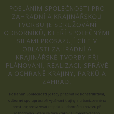
POSLÁNÍM SPOLEČNOSTI PRO
ZAHRADNÍ A KRAJINÁŘSKOU
TVORBU JE SDRUŽOVÁNÍ
ODBORNÍKŮ, KTEŘÍ SPOLEČNÝMI
SILAMI PROSAZUJÍ CÍLE V
OBLASTI ZAHRADNÍ A
KRAJINÁŘSKÉ TVORBY PŘI
PLÁNOVÁNÍ, REALIZACI, SPRÁVĚ
A OCHRANĚ KRAJINY, PARKŮ A
ZAHRAD.
Posláním Společnosti
je tedy přispívat ke
konstruktivní,
odborné spolupráci
při využívání krajiny a urbanizovaného
prostoru; prosazovat respekt k odbornému názoru při
rozhodování, které se týká krajiny a urbanizovaného