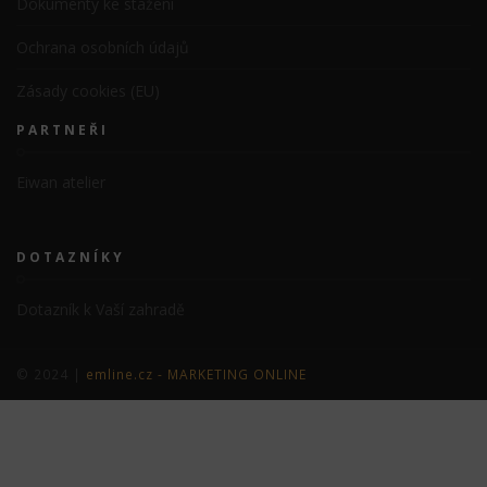
Dokumenty ke stažení
Ochrana osobních údajů
Zásady cookies (EU)
PARTNEŘI
Eiwan atelier
DOTAZNÍKY
Dotazník k Vaší zahradě
© 2024 |
emline.cz - MARKETING ONLINE