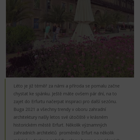
Léto je již téměř za námi a příroda se pomalu začne
chystat ke spánku. Ještě máte ovšem pár dní, na to
zajet do Erfurtu načerpat inspiraci pro další sezónu.
Buga 2021 a všechny trendy v oboru zahradní
architektury našly letos své útočiště v krásném
historickém městě Erfurt. Několik významných
zahradních architektů proměnilo Erfurt na několik