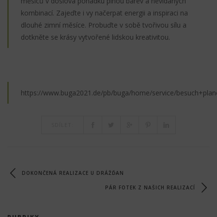
měsíců v doslova pohádku plnou barev a nevídaných
kombinací. Zajeďte i vy načerpat energii a inspiraci na
dlouhé zimní měsíce. Probuďte v sobě tvořivou sílu a
dotkněte se krásy vytvořené lidskou kreativitou.
https://www.buga2021.de/pb/buga/home/service/besuch+plan
SDÍLET:
DOKONČENÁ REALIZACE U DRÁŽĎAN
PÁR FOTEK Z NAŠICH REALIZACÍ