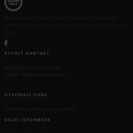
Projekty zahrad a veřejné zeleně. Realizace zahrady na klíč
včetně všech stavebních prvků jako jsou koupací jezírka a vodní
prvky.
RYCHLÝ KONTAKT
Infolinka:
+420 602 711 602
E-mail:
radbych@zelenekolo.cz
OTEVÍRACÍ DOBA
Pondělí až pátek 7:00 do 15:30 hodin
DALŠÍ INFORMACE