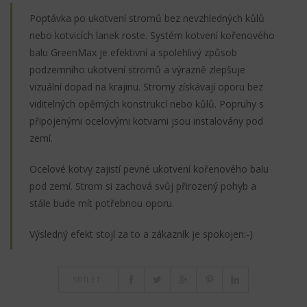
Poptávka po ukotvení stromů bez nevzhledných kůlů
nebo kotvicích lanek roste. Systém kotvení kořenového
balu GreenMax je efektivní a spolehlivý způsob
podzemního ukotvení stromů a výrazně zlepšuje
vizuální dopad na krajinu. Stromy získávají oporu bez
viditelných opěrných konstrukcí nebo kůlů. Popruhy s
připojenými ocelovými kotvami jsou instalovány pod
zemí.
Ocelové kotvy zajistí pevné ukotvení kořenového balu
pod zemí. Strom si zachová svůj přirozený pohyb a
stále bude mít potřebnou oporu.
Výsledný efekt stojí za to a zákazník je spokojen:-)
SDÍLET: