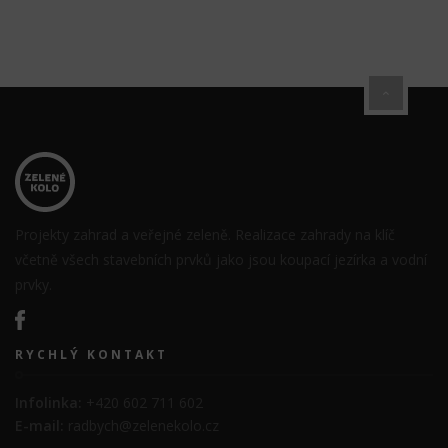
Projekty zahrad a veřejné zeleně. Realizace zahrady na klíč
včetně všech stavebních prvků jako jsou koupací jezírka a vodní
prvky.
RYCHLÝ KONTAKT
Infolinka:
+420 602 711 602
E-mail:
radbych@zelenekolo.cz