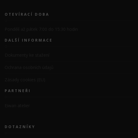
OTEVÍRACÍ DOBA
Pondělí až pátek 7:00 do 15:30 hodin
DALŠÍ INFORMACE
Dokumenty ke stažení
Ochrana osobních údajů
Zásady cookies (EU)
PARTNEŘI
Eiwan atelier
DOTAZNÍKY