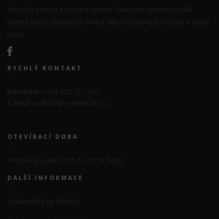
Projekty zahrad a veřejné zeleně. Realizace zahrady na klíč
včetně všech stavebních prvků jako jsou koupací jezírka a vodní
prvky.
RYCHLÝ KONTAKT
Infolinka:
+420 602 711 602
E-mail:
radbych@zelenekolo.cz
OTEVÍRACÍ DOBA
Pondělí až pátek 7:00 do 15:30 hodin
DALŠÍ INFORMACE
Dokumenty ke stažení