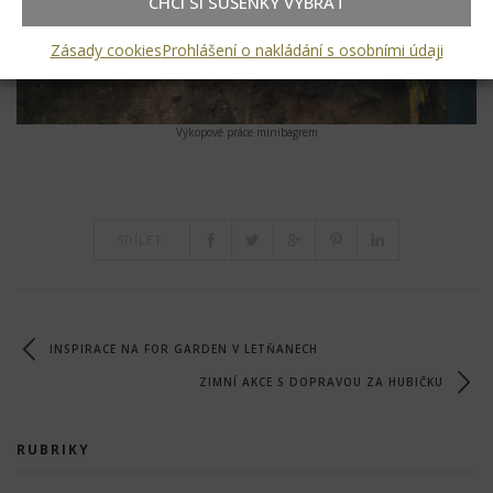
CHCI SI SUŠENKY VYBRAT
Zásady cookies
Prohlášení o nakládání s osobními údaji
Výkopové práce minibagrem
SDÍLET:
INSPIRACE NA FOR GARDEN V LETŇANECH
ZIMNÍ AKCE S DOPRAVOU ZA HUBIČKU
RUBRIKY