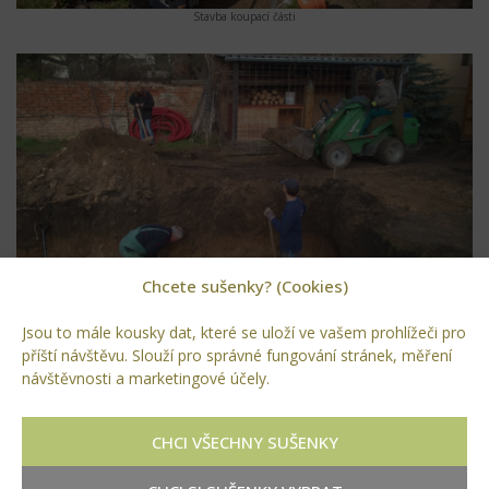
Stavba koupací části
Chcete sušenky? (Cookies)
Příprava základové spáry pro ztracené bednění
Jsou to mále kousky dat, které se uloží ve vašem prohlížeči pro
příští návštěvu. Slouží pro správné fungování stránek, měření
návštěvnosti a marketingové účely.
CHCI VŠECHNY SUŠENKY