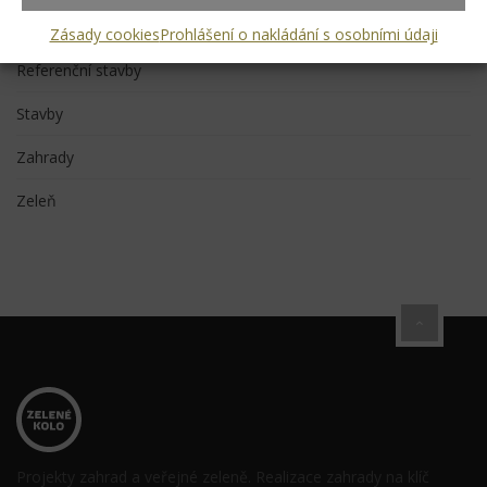
Projekty
Zásady cookies
Prohlášení o nakládání s osobními údaji
Referenční stavby
Stavby
Zahrady
Zeleň
Projekty zahrad a veřejné zeleně. Realizace zahrady na klíč