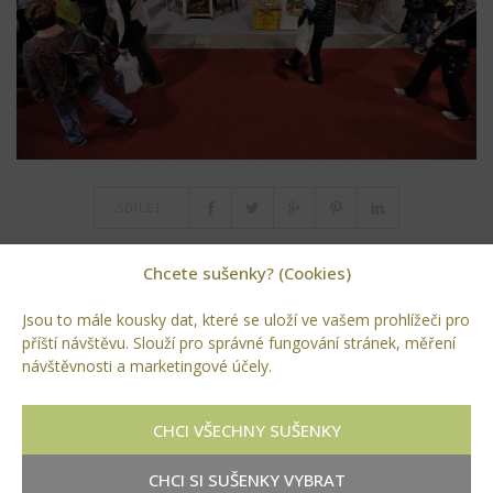
SDÍLET:
Chcete sušenky? (Cookies)
Jsou to mále kousky dat, které se uloží ve vašem prohlížeči pro
VEŘEJNÁ ZELEŇ V LYSÉ NAD LABEM
příští návštěvu. Slouží pro správné fungování stránek, měření
STAVBA BIOTOPU V KRALUPECH NAD VLTAVOU
návštěvnosti a marketingové účely.
RUBRIKY
CHCI VŠECHNY SUŠENKY
Akce
CHCI SI SUŠENKY VYBRAT