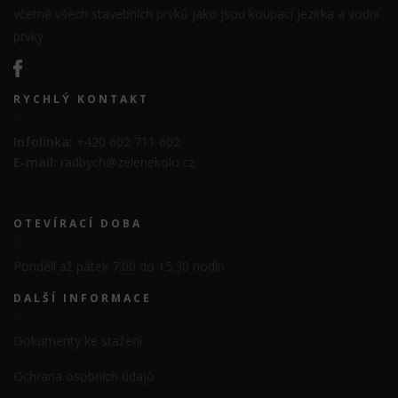
včetně všech stavebních prvků jako jsou koupací jezírka a vodní
prvky.
RYCHLÝ KONTAKT
Infolinka:
+420 602 711 602
E-mail:
radbych@zelenekolo.cz
OTEVÍRACÍ DOBA
Pondělí až pátek 7:00 do 15:30 hodin
DALŠÍ INFORMACE
Dokumenty ke stažení
Ochrana osobních údajů