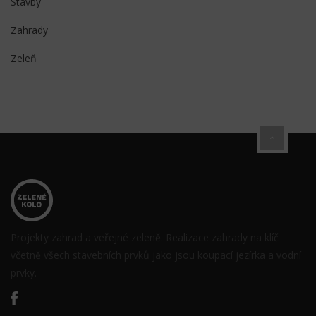
Stavby
Zahrady
Zeleň
Projekty zahrad a veřejné zeleně. Realizace zahrady na klíč
včetně všech stavebních prvků jako jsou koupací jezírka a vodní
prvky.