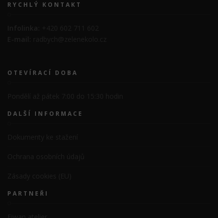
RYCHLÝ KONTAKT
Infolinka:
+420 602 711 602
E-mail:
radbych@zelenekolo.cz
OTEVÍRACÍ DOBA
Pondělí až pátek 7:00 do 15:30 hodin
DALŠÍ INFORMACE
Dokumenty ke stažení
Ochrana osobních údajů
Zásady cookies (EU)
PARTNEŘI
Eiwan atelier