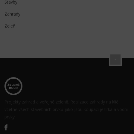
Stavby
Zahrady
Zeleň
Projekty zahrad a veřejné zeleně. Realizace zahrady na klíč
včetně všech stavebních prvků jako jsou koupací jezírka a vodní
prvky.