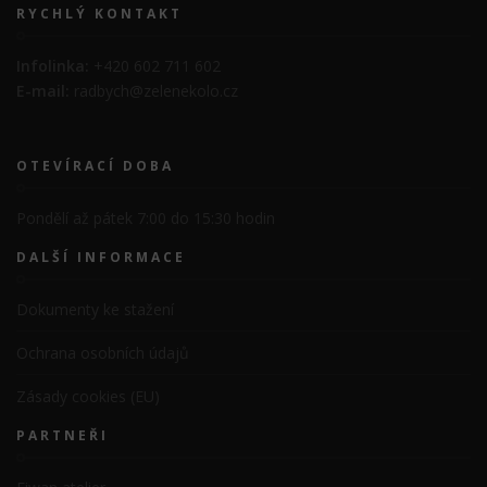
RYCHLÝ KONTAKT
Infolinka:
+420 602 711 602
E-mail:
radbych@zelenekolo.cz
OTEVÍRACÍ DOBA
Pondělí až pátek 7:00 do 15:30 hodin
DALŠÍ INFORMACE
Dokumenty ke stažení
Ochrana osobních údajů
Zásady cookies (EU)
PARTNEŘI