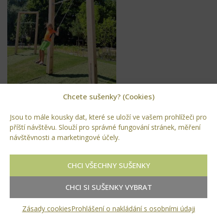
Chcete sušenky? (Cookies)
Samotná výstava, která běží od května až
do konce října 2025
,
Jsou to mále kousky dat, které se uloží ve vašem prohlížeči pro
je pak velkou oslavou těchto změn a skvělou inspirací, jak
příští návštěvu. Slouží pro správné fungování stránek, měření
zlepšit veřejný prostor i kvalitu života obyvatel města. Kromě
návštěvnosti a marketingové účely.
inspirace vás navíc čeká i
bohatý kulturní program a řada
zábavných interaktivních prvků
, které potěší malé i velké. Ať
CHCI VŠECHNY SUŠENKY
už tedy hledáte inspiraci pro svou zahradu, nebo jen tip na
příjemný rodinný výlet, návštěva Zemské zahradní výstavy
CHCI SI SUŠENKY VYBRAT
rozhodně stojí za to.
Zásady cookies
Prohlášení o nakládání s osobními údaji