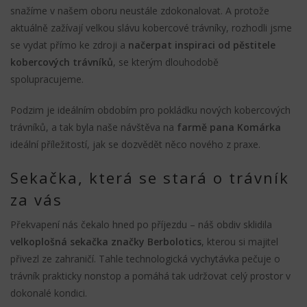
snažíme v našem oboru neustále zdokonalovat. A protože
aktuálně zažívají velkou slávu kobercové trávníky, rozhodli jsme
se vydat přímo ke zdroji a
načerpat inspiraci od pěstitele
kobercových trávníků
, se kterým dlouhodobě
spolupracujeme.
Podzim je ideálním obdobím pro pokládku nových kobercových
trávníků, a tak byla naše návštěva na
farmě pana Komárka
ideální příležitostí, jak se dozvědět něco nového z praxe.
Sekačka, která se stará o trávník
za vás
Překvapení nás čekalo hned po příjezdu – náš obdiv sklidila
velkoplošná sekačka značky Berbolotics
, kterou si majitel
přivezl ze zahraničí. Tahle technologická vychytávka pečuje o
trávník prakticky nonstop a pomáhá tak udržovat celý prostor v
dokonalé kondici.