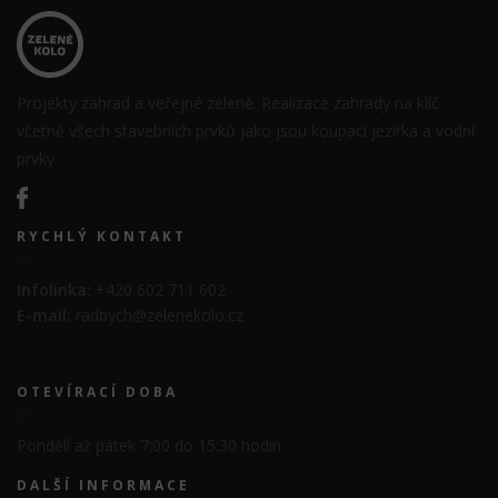
Projekty zahrad a veřejné zeleně. Realizace zahrady na klíč
včetně všech stavebních prvků jako jsou koupací jezírka a vodní
prvky.
RYCHLÝ KONTAKT
Infolinka:
+420 602 711 602
E-mail:
radbych@zelenekolo.cz
OTEVÍRACÍ DOBA
Pondělí až pátek 7:00 do 15:30 hodin
DALŠÍ INFORMACE