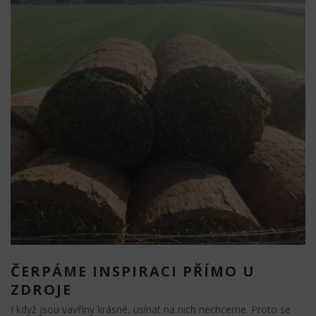
ČERPÁME INSPIRACI PŘÍMO U
ZDROJE
I když jsou vavříny krásné, usínat na nich nechceme. Proto se