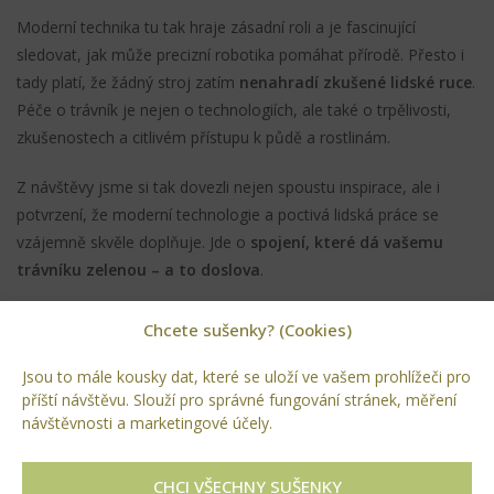
Moderní technika tu tak hraje zásadní roli a je fascinující
sledovat, jak může precizní robotika pomáhat přírodě. Přesto i
tady platí, že žádný stroj zatím
nenahradí zkušené lidské ruce
.
Péče o trávník je nejen o technologiích, ale také o trpělivosti,
zkušenostech a citlivém přístupu k půdě a rostlinám.
Z návštěvy jsme si tak dovezli nejen spoustu inspirace, ale i
potvrzení, že moderní technologie a poctivá lidská práce se
vzájemně skvěle doplňuje. Jde o
spojení, které dá vašemu
trávníku zelenou – a to doslova
.
Chcete sušenky? (Cookies)
Jsou to mále kousky dat, které se uloží ve vašem prohlížeči pro
příští návštěvu. Slouží pro správné fungování stránek, měření
návštěvnosti a marketingové účely.
CHCI VŠECHNY SUŠENKY