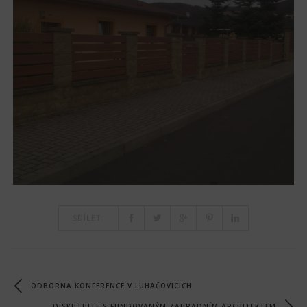
SDÍLET:
ODBORNÁ KONFERENCE V LUHAČOVICÍCH
DISKUTUJTE S FUNDOVANÝM ZAHRADNÍM ARCHITEKTEM