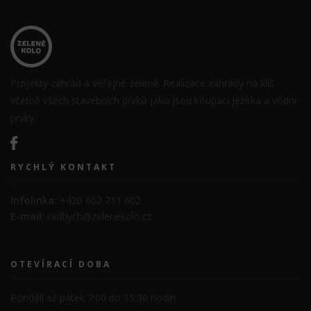
Projekty zahrad a veřejné zeleně. Realizace zahrady na klíč
včetně všech stavebních prvků jako jsou koupací jezírka a vodní
prvky.
RYCHLÝ KONTAKT
Infolinka:
+420 602 711 602
E-mail:
radbych@zelenekolo.cz
OTEVÍRACÍ DOBA
Pondělí až pátek 7:00 do 15:30 hodin