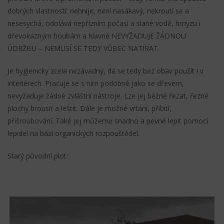
dobrých vlastností: nehnije, není nasákavý, nekroutí se a
nesesychá, odolává nepřízním počasí a slané vodě, hmyzu i
dřevokazným houbám a hlavně
NEVYŽADUJE ŽÁDNOU
ÚDRŽBU – NEMUSÍ SE TEDY VŮBEC NATÍRAT.
Je hygienicky zcela nezávadný, dá se tedy bez obav použít i v
interiérech. Pracuje se s ním podobně jako se dřevem,
nevyžaduje žádné zvláštní nástroje. Lze jej běžně řezat, řezné
plochy brousit a leštit. Dále je možné vrtání, přibití,
přišroubování. Také jej můžeme snadno a pevně lepit pomocí
lepidel na bázi organických rozpouštědel.
Starý původní plot: