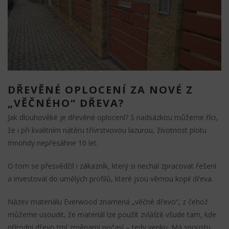
DŘEVĚNÉ OPLOCENÍ ZA NOVÉ Z
„VĚČNÉHO“ DŘEVA?
Jak dlouhověké je dřevěné oplocení? S nadsázkou můžeme říci,
že i při kvalitním nátěru třívrstvovou lazurou, životnost plotu
mnohdy nepřesáhne 10 let.
O tom se přesvědčil i zákazník, který si nechal zpracovat řešení
a investoval do umělých profilů, které jsou věrnou kopií dřeva.
Název materiálu Everwood znamená „věčné dřevo“, z čehož
můžeme usoudit, že materiál lze použít zvláště všude tam, kde
přírodní dřevo trpí změnami počasí – tedy venku. Má spoustu