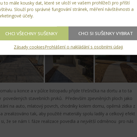
u to mále kousky dat, které se uloží ve vašem prohlížeči pro příští
vštěvu. Slouží pro správné fungování stránek, měření návštěvnosti a
rketingové účely.
CHCI VŠECHNY SUŠENKY
CHCI SI SUŠENKY VYBRAT
Zásady cookies
Prohlášení o nakládání s osobními údaji
omalu u konce a v půlce listopadu přijde třešnička na dortu a to ta
ky povedených stavebních prvků. Především zpevněných ploch jako
stání na auto, mlatový povrch, chodníky kolem domu, opěrná zídka z
a zrealizováno tak, aby použité materiály spolu ladily a celkový efekt
si, že se nám I. fáze realizace povedla a největší odměnou pro nás