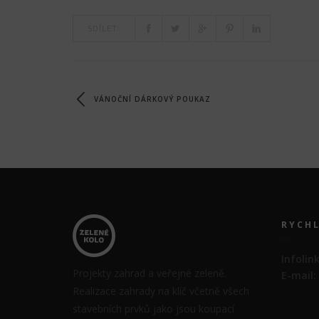
SDÍLET:
VÁNOČNÍ DÁRKOVÝ POUKAZ
RYCH
Infolin
Projekty zahrad a veřejné zeleně.
E-mail:
Realizace zahrady na klíč včetně všech
stavebních prvků jako jsou koupací