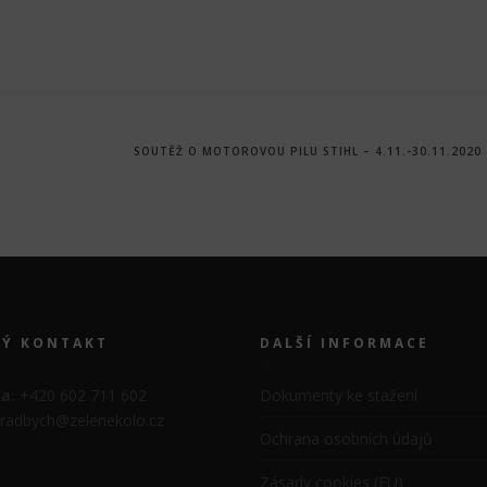
SOUTĚŽ O MOTOROVOU PILU STIHL – 4.11.-30.11.2020
LÝ KONTAKT
DALŠÍ INFORMACE
ka:
+420 602 711 602
Dokumenty ke stažení
radbych@zelenekolo.cz
Ochrana osobních údajů
Zásady cookies (EU)