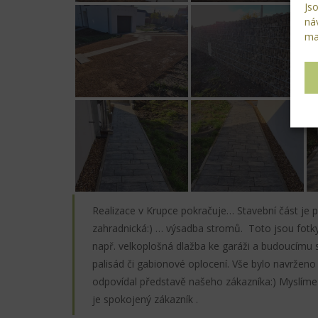
Jso
ná
ma
Realizace v Krupce pokračuje… Stavební část je p
zahradnická:) … výsadba stromů. Toto jsou fot
např. velkoplošná dlažba ke garáži a budoucímu 
palisád či gabionové oplocení. Vše bylo navrženo 
odpovídal představě našeho zákazníka:) Myslíme 
je spokojený zákazník .