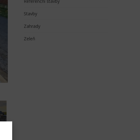
Referenční stavby
Stavby
Zahrady
Zeleň