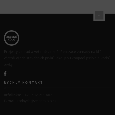
Projekty zahrad a veřejné zeleně. Realizace zahrady na klíč
včetně všech stavebních prvků jako jsou koupací jezírka a vodní
prvky.
RYCHLÝ KONTAKT
Infolinka:
+420 602 711 602
E-mail:
radbych@zelenekolo.cz