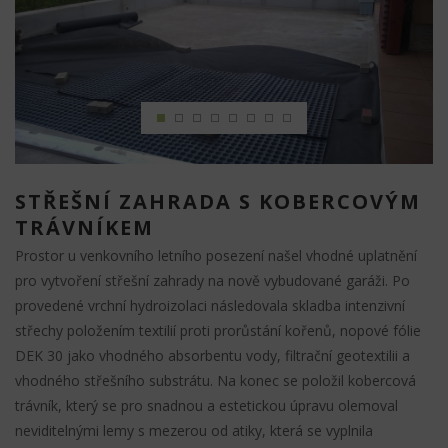
STŘEŠNÍ ZAHRADA S KOBERCOVÝM
TRÁVNÍKEM
Prostor u venkovního letního posezení našel vhodné uplatnění
pro vytvoření střešní zahrady na nově vybudované garáži. Po
provedené vrchní hydroizolaci následovala skladba intenzivní
střechy položením textilií proti prorůstání kořenů, nopové fólie
DEK 30 jako vhodného absorbentu vody, filtrační geotextilii a
vhodného střešního substrátu. Na konec se položil kobercová
trávník, který se pro snadnou a estetickou úpravu olemoval
neviditelnými lemy s mezerou od atiky, která se vyplnila