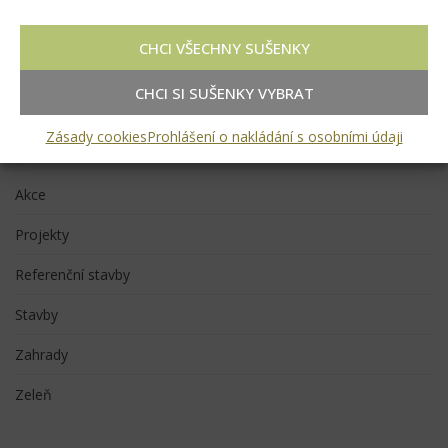
CHCI VŠECHNY SUŠENKY
INSTALACE FÓLIE SVAŘENÍM DO JEZÍREK A NÁDRŽÍ
PŘÍRODNÍ KOUPACÍ BIOTOP S VODOPÁDEM
CHCI SI SUŠENKY VYBRAT
Zásady cookies
Prohlášení o nakládání s osobními údaji
RUBRIKY
Akce
Projekty
Referenční stavby
Stavby
Zahrady
Zeleň