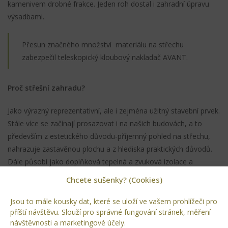
kamenivem drobné frakce. Jeden roh dostal i zahradní úpravu
výsadbami.
Přesun značného množství materiálu na střechu
zabezpečil teleskopický kloubový nakladač AVANT.
Proč střešní zahradu?
Jako výrazný reprezentativní, ale i zejména užitný stavební prvek.
Stále více se začínají prosazovat i na našich budovách, a to
především z estetického důvodu-příjemný pohled na střechu,
nahrazuje zastavěnou plochu a z hlediska praktických důvodů.
Dále působí jako doplňková tepelná a zvuková izolace a
zároveň chrání střešní krytinu před poškozujícími vnějšími vlivy.
Chcete sušenky? (Cookies)
Jsou to mále kousky dat, které se uloží ve vašem prohlížeči pro
SDÍLET:
příští návštěvu. Slouží pro správné fungování stránek, měření
návštěvnosti a marketingové účely.