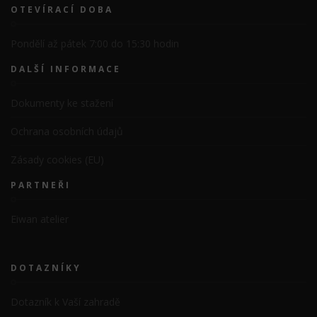
OTEVÍRACÍ DOBA
Pondělí až pátek 7:00 do 15:30 hodin
DALŠÍ INFORMACE
Dokumenty ke stažení
Ochrana osobních údajů
Zásady cookies (EU)
PARTNEŘI
Eiwan atelier
DOTAZNÍKY
Dotazník k Vaší zahradě