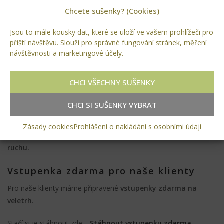
Chcete sušenky? (Cookies)
Rádi si s vámi popovídáme o vašich plánech, zahradě nebo o
tom, jak může vzniknout prostor, který vám bude dělat radost
Jsou to mále kousky dat, které se uloží ve vašem prohlížeči pro
mnoho let.
příští návštěvu. Slouží pro správné fungování stránek, měření
návštěvnosti a marketingové účely.
Přijďte si pro inspiraci
Budeme rádi, když se u nás zastavíte.
CHCI VŠECHNY SUŠENKY
Možná odejdete s novým nápadem.
CHCI SI SUŠENKY VYBRAT
Možná s vizí své budoucí zahrady.
Zásady cookies
Prohlášení o nakládání s osobními údaji
A možná jen na chvíli uslyšíte
zvuk vody uprostřed veletržního
ruchu.
Vstupenka zdarma pro naše klienty
Pro naše klienty máme připravené
vstupenky zdarma na
veletrh
.
Stačí si je stáhnout zde:
Stáhnout vstupenku zdarma