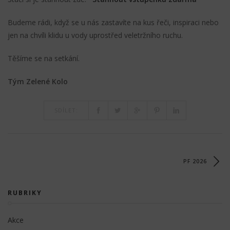
Budeme rádi, když se u nás zastavíte na kus řeči, inspiraci nebo
jen na chvíli klidu u vody uprostřed veletržního ruchu.
Těšíme se na setkání.
Tým Zelené Kolo
SDÍLET:
PF 2026
RUBRIKY
Akce