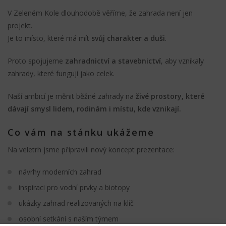
V Zeleném Kole dlouhodobě věříme, že zahrada není jen
projekt.
Je to místo, které má mít
svůj charakter a duši
.
Proto spojujeme
zahradnictví a stavebnictví
, aby vznikaly
zahrady, které fungují jako celek.
Naší ambicí je měnit běžné zahrady na
živé prostory, které
dávají smysl lidem, rodinám i místu, kde vznikají.
Co vám na stánku ukážeme
Na veletrh jsme připravili nový koncept prezentace:
návrhy moderních zahrad
inspiraci pro vodní prvky a biotopy
ukázky zahrad realizovaných na klíč
osobní setkání s naším týmem