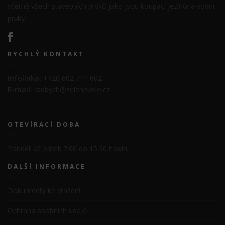
včetně všech stavebních prvků jako jsou koupací jezírka a vodní
prvky.
RYCHLÝ KONTAKT
Infolinka:
+420 602 711 602
E-mail:
radbych@zelenekolo.cz
OTEVÍRACÍ DOBA
Pondělí až pátek 7:00 do 15:30 hodin
DALŠÍ INFORMACE
Dokumenty ke stažení
Ochrana osobních údajů