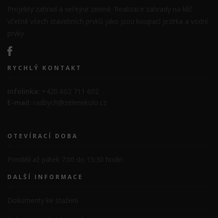
Projekty zahrad a veřejné zeleně. Realizace zahrady na klíč
včetně všech stavebních prvků jako jsou koupací jezírka a vodní
prvky.
RYCHLÝ KONTAKT
Infolinka:
+420 602 711 602
E-mail:
radbych@zelenekolo.cz
OTEVÍRACÍ DOBA
Pondělí až pátek 7:00 do 15:30 hodin
DALŠÍ INFORMACE
Dokumenty ke stažení