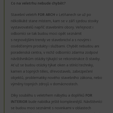
Co na veletrhu nebude chybět?
Stavební veletrh
FOR ARCH
v Letňanech se už po
několikáté stane místem, kam se v září sjedou stovky
vystavovatelů napříč stavebními obory. Veřejnost i
odborníci se tak budou moci opět seznámit
s nejnovějšími trendy ve stavebnictví a s novými i
osvědčenými produkty i službami. Chybět nebudou ani
poradenská centra, v nichž odborníci zdarma zodpoví
návštěvníkům otázky týkající se rekonstrukce či stavby.
Ať už se budou otázky týkat oken a stínící techniky,
kamen a topných těles, dřevostaveb, zabezpečení
objektů, problematiky nového stavebního zákona, nebo
výměny topných zdrojů v domácnostech.
Díky souběhu s veletrhem nábytku a doplňků
FOR
INTERIOR
bude nabídka ještě komplexnější. Návštěvníci
se budou moci seznámit s novinkami v oblastech