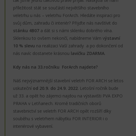
tak jsme jednu takovou právě přijali. Naskytla se nám
příležitost stát se součástí největšího stavebního
veletrhu u nás – veletrhu ForArch. Hledáte inspiraci pro
svůj dům, zahradu či interiér? Přijďte nás navštívit do
stánku 4B07
a dát si s námi sklenku dobrého vína.
Sklenkou to ovšem nekončí, nabídneme Vám v
ýstavní
10 % slevu
na realizaci Vaší zahrady a po dokončení od
nás navíc dostanete krásnou
lavičku ZDARMA
.
Kdy nás na 33.ročníku ForArch najdete?
Náš nejvýznamnější stavební veletrh FOR ARCH se letos
uskuteční
od 20.9. do 24.9. 2022
. Letošní ročník bude
už 33. a opět ho zájemci najdou na výstavišti PVA EXPO
PRAHA v Letňanech. Kromě tradičních oborů
stavebnictví se veletrh FOR ARCH opět rozšíří díky
souběhu s veletrhem nábytku FOR INTERIOR i o
interiérové vybavení.