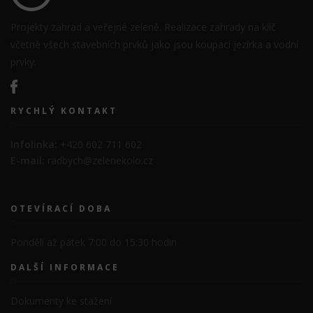
Projekty zahrad a veřejné zeleně. Realizace zahrady na klíč
včetně všech stavebních prvků jako jsou koupací jezírka a vodní
prvky.
RYCHLÝ KONTAKT
Infolinka:
+420 602 711 602
E-mail:
radbych@zelenekolo.cz
OTEVÍRACÍ DOBA
Pondělí až pátek 7:00 do 15:30 hodin
DALŠÍ INFORMACE
Dokumenty ke stažení