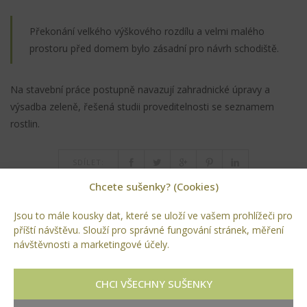
Překonání velkého výškového rozdílu a velmi malého
prostoru před domem bylo zásadní pro návrh schodiště.
Na stavební práce postupně navazují zahradnické úpravy a
výsadba zeleně, řešená studii proveditelnosti se seznamem
rostlin.
SDÍLET:
Chcete sušenky? (Cookies)
Jsou to mále kousky dat, které se uloží ve vašem prohlížeči pro
příští návštěvu. Slouží pro správné fungování stránek, měření
PŘÍRODNÍ KOUPACÍ BIOTOP S VODOPÁDEM
návštěvnosti a marketingové účely.
VEŘEJNÁ ZELEŇ V LYSÉ NAD LABEM
CHCI VŠECHNY SUŠENKY
RUBRIKY