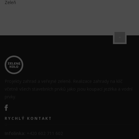
Zeleň
Projekty zahrad a veřejné zeleně. Realizace zahrady na klíč
včetně všech stavebních prvků jako jsou koupací jezírka a vodní
prvky.
RYCHLÝ KONTAKT
Infolinka:
+420 602 711 602