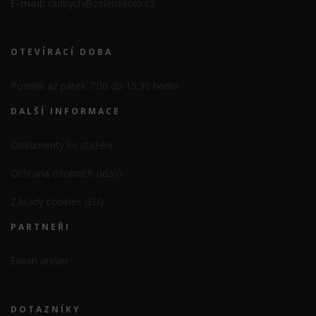
E-mail:
radbych@zelenekolo.cz
OTEVÍRACÍ DOBA
Pondělí až pátek 7:00 do 15:30 hodin
DALŠÍ INFORMACE
Dokumenty ke stažení
Ochrana osobních údajů
Zásady cookies (EU)
PARTNEŘI
Eiwan atelier
DOTAZNÍKY