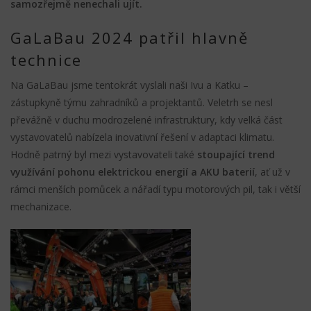
samozřejmě nenechali ujít.
GaLaBau 2024 patřil hlavně
technice
Na GaLaBau jsme tentokrát vyslali naši Ivu a Katku –
zástupkyně týmu zahradníků a projektantů. Veletrh se nesl
převážně v duchu modrozelené infrastruktury, kdy velká část
vystavovatelů nabízela inovativní řešení v adaptaci klimatu.
Hodně patrný byl mezi vystavovateli také
stoupající trend
využívání pohonu elektrickou energií a AKU baterií
, ať už v
rámci menších pomůcek a nářadí typu motorových pil, tak i větší
mechanizace.