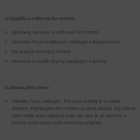
5.Výsadba a odborný řez stromů
výchovný, vývojový a udržovací řez stromů
zdravotní řez prosvětlovací, redukující a bezpečnostní
řez starých ovocných stromů
nemocné či uschlé stromy vykopejte i s kořeny
6.Zálivka před zimou
Zahradu často zalévejte. Pro vaše rostliny je to velice
důležité. Připravujete tím rostliny na zimní období, kdy zelené
části rostlin stále odpařují vodu, ale zem je již zamrzlá, a
kořeny rostlin proto vodu nemohou přijímat.