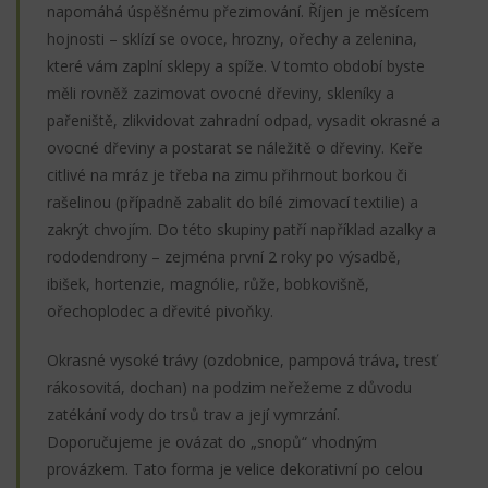
napomáhá úspěšnému přezimování. Říjen je měsícem
hojnosti – sklízí se ovoce, hrozny, ořechy a zelenina,
které vám zaplní sklepy a spíže. V tomto období byste
měli rovněž zazimovat ovocné dřeviny, skleníky a
pařeniště, zlikvidovat zahradní odpad, vysadit okrasné a
ovocné dřeviny a postarat se náležitě o dřeviny. Keře
citlivé na mráz je třeba na zimu přihrnout borkou či
rašelinou (případně zabalit do bílé zimovací textilie) a
zakrýt chvojím. Do této skupiny patří například azalky a
rododendrony – zejména první 2 roky po výsadbě,
ibišek, hortenzie, magnólie, růže, bobkovišně,
ořechoplodec a dřevité pivoňky.
Okrasné vysoké trávy (ozdobnice, pampová tráva, tresť
rákosovitá, dochan) na podzim neřežeme z důvodu
zatékání vody do trsů trav a její vymrzání.
Doporučujeme je ovázat do „snopů“ vhodným
provázkem. Tato forma je velice dekorativní po celou