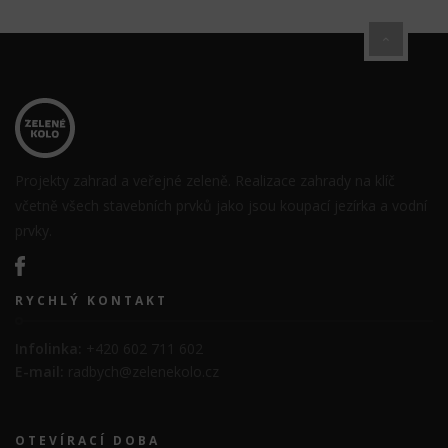
Projekty zahrad a veřejné zeleně. Realizace zahrady na klíč
včetně všech stavebních prvků jako jsou koupací jezírka a vodní
prvky.
RYCHLÝ KONTAKT
Infolinka:
+420 602 711 602
E-mail:
radbych@zelenekolo.cz
OTEVÍRACÍ DOBA