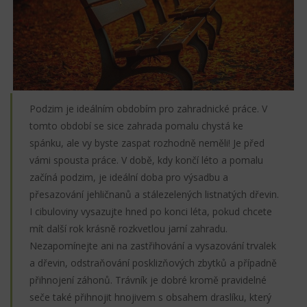
Podzim je ideálním obdobím pro zahradnické práce. V
tomto období se sice zahrada pomalu chystá ke
spánku, ale vy byste zaspat rozhodně neměli! Je před
vámi spousta práce. V době, kdy končí léto a pomalu
začíná podzim, je ideální doba pro výsadbu a
přesazování jehličnanů a stálezelených listnatých dřevin.
I cibuloviny vysazujte hned po konci léta, pokud chcete
mít další rok krásně rozkvetlou jarní zahradu.
Nezapomínejte ani na zastřihování a vysazování trvalek
a dřevin, odstraňování posklizňových zbytků a případně
přihnojení záhonů. Trávník je dobré kromě pravidelné
seče také přihnojit hnojivem s obsahem draslíku, který