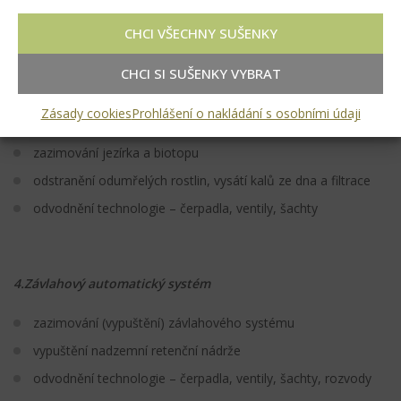
3.Bazény,jezírka a biotopy
CHCI VŠECHNY SUŠENKY
zazimování bazénu odpuštěním
odvodnění technologie a filtrace
CHCI SI SUŠENKY VYBRAT
nastavení zimního režimu vody, kontrola PH
Zásady cookies
Prohlášení o nakládání s osobními údaji
tlakové mytí zastřešení a zpevněných ploch
zazimování jezírka a biotopu
odstranění odumřelých rostlin, vysátí kalů ze dna a filtrace
odvodnění technologie – čerpadla, ventily, šachty
4
.Závlahový automatický systém
zazimování (vypuštění) závlahového systému
vypuštění nadzemní retenční nádrže
odvodnění technologie – čerpadla, ventily, šachty, rozvody