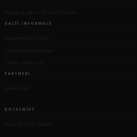
Pondělí až pátek 7:00 do 15:30 hodin
DALŠÍ INFORMACE
Dokumenty ke stažení
Ochrana osobních údajů
Zásady cookies (EU)
PARTNEŘI
Eiwan atelier
DOTAZNÍKY
Dotazník k Vaší zahradě