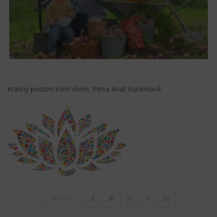
Krásný podzim nám všem, Petra Anat Kučerková
SDÍLET: