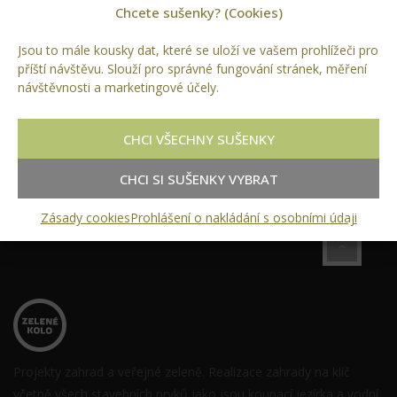
Projekty
Chcete sušenky? (Cookies)
Referenční stavby
Jsou to mále kousky dat, které se uloží ve vašem prohlížeči pro
příští návštěvu. Slouží pro správné fungování stránek, měření
Stavby
návštěvnosti a marketingové účely.
Zahrady
CHCI VŠECHNY SUŠENKY
Zeleň
CHCI SI SUŠENKY VYBRAT
Zásady cookies
Prohlášení o nakládání s osobními údaji
Projekty zahrad a veřejné zeleně. Realizace zahrady na klíč
včetně všech stavebních prvků jako jsou koupací jezírka a vodní