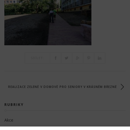
SDÍLET:
REALIZACE ZELENĚ V DOMOVĚ PRO SENIORY V KRÁSNÉM BŘEZNĚ
RUBRIKY
Akce