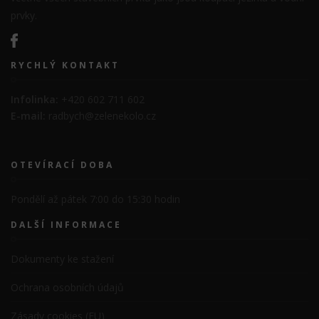
prvky.
RYCHLÝ KONTAKT
Infolinka:
+420 602 711 602
E-mail:
radbych@zelenekolo.cz
OTEVÍRACÍ DOBA
Pondělí až pátek 7:00 do 15:30 hodin
DALŠÍ INFORMACE
Dokumenty ke stažení
Ochrana osobních údajů
Zásady cookies (EU)