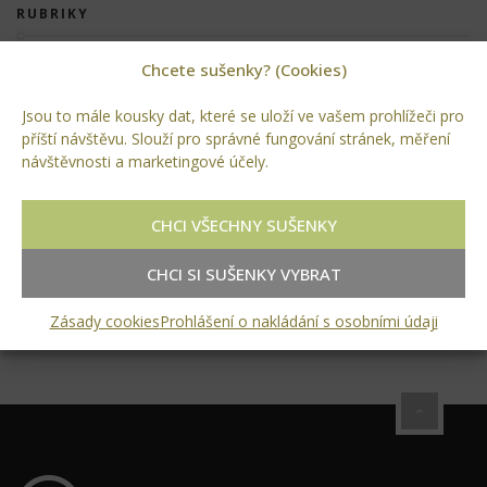
RUBRIKY
Chcete sušenky? (Cookies)
Akce
Projekty
Jsou to mále kousky dat, které se uloží ve vašem prohlížeči pro
příští návštěvu. Slouží pro správné fungování stránek, měření
Referenční stavby
návštěvnosti a marketingové účely.
Stavby
CHCI VŠECHNY SUŠENKY
Zahrady
CHCI SI SUŠENKY VYBRAT
Zeleň
Zásady cookies
Prohlášení o nakládání s osobními údaji