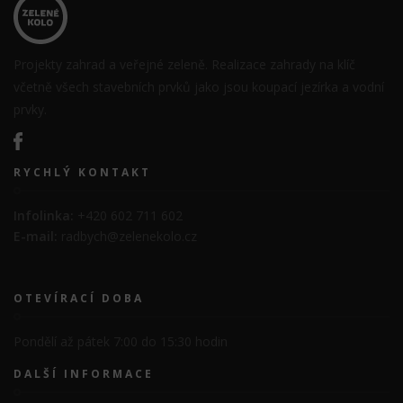
Projekty zahrad a veřejné zeleně. Realizace zahrady na klíč
včetně všech stavebních prvků jako jsou koupací jezírka a vodní
prvky.
RYCHLÝ KONTAKT
Infolinka:
+420 602 711 602
E-mail:
radbych@zelenekolo.cz
OTEVÍRACÍ DOBA
Pondělí až pátek 7:00 do 15:30 hodin
DALŠÍ INFORMACE